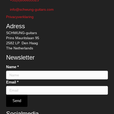
+31(0)650653323
info@schwung-guitars.com
Privacyverklaring
Adress
SCHWUNG-guitars
Prins Mauritslaan 95
2582 LP Den Haag
The Netherlands
Newsletter
Name
*
N
Email
*
a
m
e
Send
E
m
Socialmedia